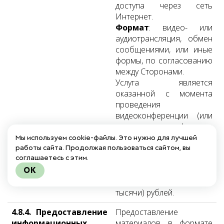
доступа через сеть
Интернет.
Формат
: видео- или
аудиотрансляция, обмен
сообщениями, или иные
формы, по согласованию
между Сторонами.
Услуга является
оказанной с момента
проведения
видеоконференции (или
иного формата
консультации) и/или
Мы используем cookie-файлы. Это нужно для лучшей
работы сайта. Продолжая пользоваться сайтом, вы
окончания времени с
соглашаетесь с этим.
момента начала таковой.
OK
Стоимость услуги
составляет 3000 (три
тысячи) рублей.
4.8.4. Предоставление
Предоставление
информационных
материалов в формате